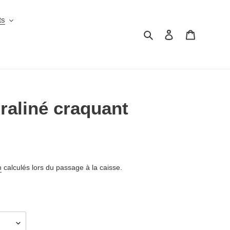
ts
Rechercher
Se connecter
Panier
raliné craquant
n
calculés lors du passage à la caisse.