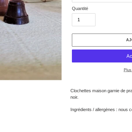
Quantité
AJ
Plus
Ajout
d'un
Clochettes maison garnie de pral
produit
noir.
à
votre
Ingrédients / allergènes : nous c
panier