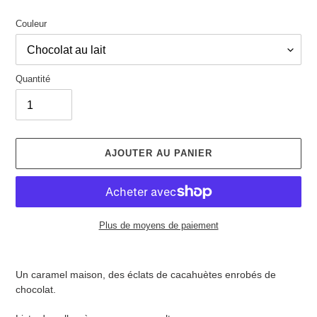
Couleur
Quantité
AJOUTER AU PANIER
Plus de moyens de paiement
Ajout
d'un
Un caramel maison, des éclats de cacahuètes enrobés de
produit
chocolat.
à
votre