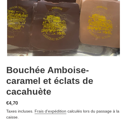
Bouchée Amboise-
caramel et éclats de
cacahuète
Prix
€4,70
normal
Taxes incluses.
Frais d'expédition
calculés lors du passage à la
caisse.