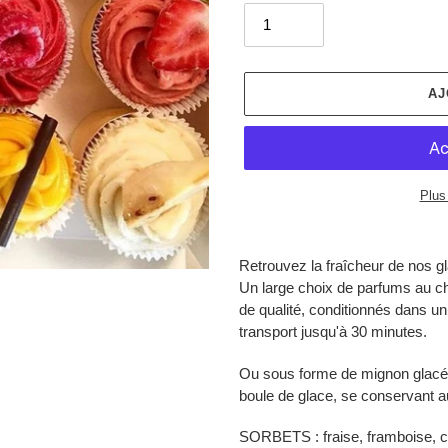
AJ
Plus
Ajout
d'un
Retrouvez la fraîcheur de nos g
produit
Un large choix de parfums au cho
à
de qualité, conditionnés dans u
votre
transport jusqu'à 30 minutes.
panier
Ou sous forme de mignon glacé, 
boule de glace, se conservant a
SORBETS : fraise, framboise, cas