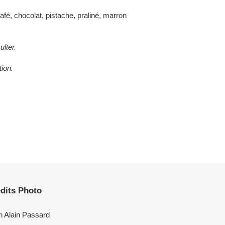
, chocolat, pistache, praliné, marron
ulter.
tion.
dits Photo
n Alain Passard