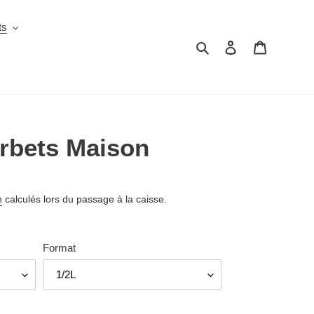
ts
Rechercher
Se connecter
Panier
orbets Maison
n
calculés lors du passage à la caisse.
Format