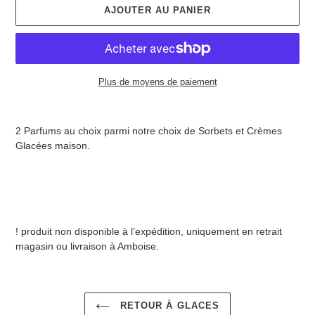
AJOUTER AU PANIER
Plus de moyens de paiement
Ajout
d'un
2 Parfums au choix parmi notre choix de Sorbets et Crèmes
produit
Glacées maison.
à
votre
panier
! produit non disponible à l’expédition, uniquement en retrait
magasin ou livraison à Amboise.
RETOUR À GLACES