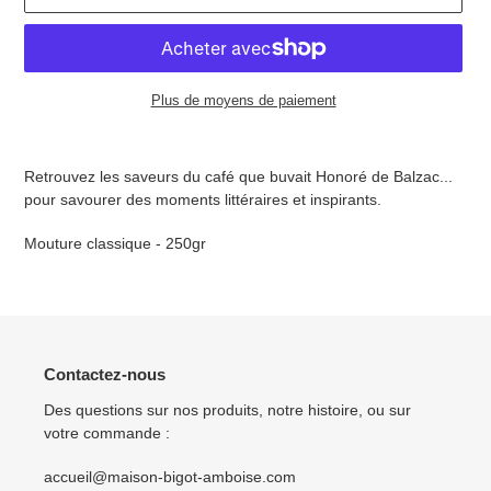
Plus de moyens de paiement
Ajout
d'un
Retrouvez les saveurs du café que buvait Honoré de Balzac...
produit
pour savourer des moments littéraires et inspirants.
à
votre
Mouture classique - 250gr
panier
Contactez-nous
Des questions sur nos produits, notre histoire, ou sur
votre commande :
accueil@maison-bigot-amboise.com