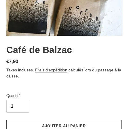
Café de Balzac
Prix
€7,90
normal
Taxes incluses.
Frais d'expédition
calculés lors du passage à la
caisse.
Quantité
AJOUTER AU PANIER