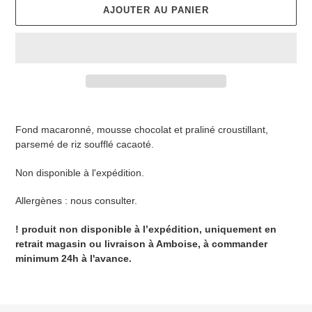
AJOUTER AU PANIER
Ajout
d'un
Fond macaronné, mousse chocolat et praliné croustillant,
produit
parsemé de riz soufflé cacaoté.
à
votre
Non disponible à l'expédition.
panier
Allergènes : nous consulter.
! produit non disponible à l’expédition, uniquement en
retrait magasin ou livraison à Amboise, à commander
minimum 24h à l'avance.